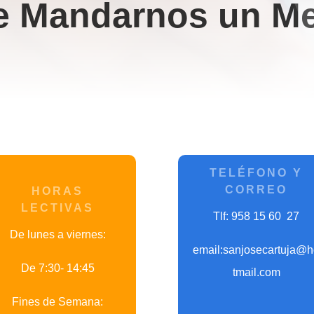
e Mandarnos un Me
TELÉFONO Y
CORREO
HORAS
LECTIVAS
Tlf: 958 15 60 27
De lunes a viernes:
email:sanjosecartuja@
De 7:30- 14:45
tmail.com
Fines de Semana: