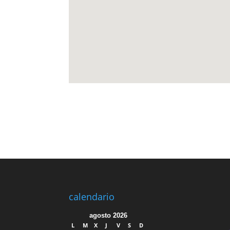
calendario
agosto 2026
L
M
X
J
V
S
D