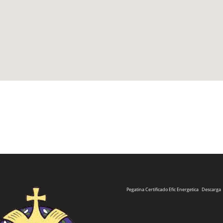
Pegatina Certificado Efic Energetica
Descarga