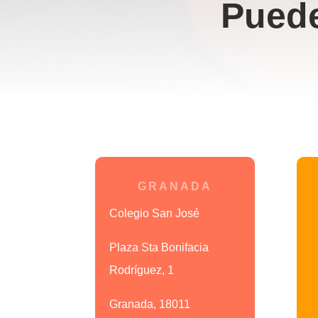
Pued
GRANADA
Colegio San José
Plaza Sta Bonifacia
Rodríguez, 1
Granada, 18011