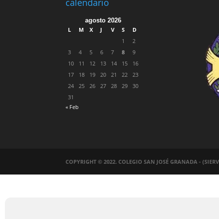
calendario
agosto 2026
L
M
X
J
V
S
D
1
2
3
4
5
6
7
8
9
10
11
12
13
14
15
16
17
18
19
20
21
22
23
24
25
26
27
28
29
30
31
« Feb
COPYRIGHT © 2022. COLEGIO SAN JOSÉ GRANADA - (SIER